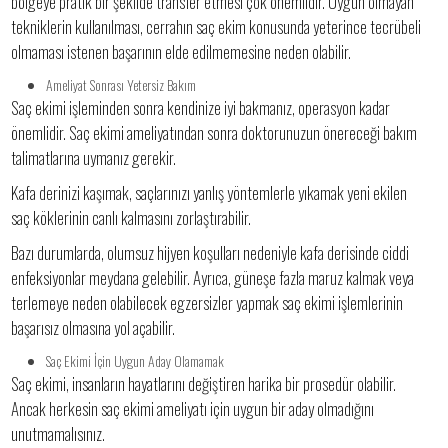
bölgeye pratik bir şekilde transfer etmesi çok önemlidir. Uygun olmayan
tekniklerin kullanılması, cerrahın saç ekim konusunda yeterince tecrübeli
olmaması istenen başarının elde edilmemesine neden olabilir.
Ameliyat Sonrası Yetersiz Bakım
Saç ekimi işleminden sonra kendinize iyi bakmanız, operasyon kadar
önemlidir. Saç ekimi ameliyatından sonra doktorunuzun önereceği bakım
talimatlarına uymanız gerekir.
Kafa derinizi kaşımak, saçlarınızı yanlış yöntemlerle yıkamak yeni ekilen
saç köklerinin canlı kalmasını zorlaştırabilir.
Bazı durumlarda, olumsuz hijyen koşulları nedeniyle kafa derisinde ciddi
enfeksiyonlar meydana gelebilir. Ayrıca, güneşe fazla maruz kalmak veya
terlemeye neden olabilecek egzersizler yapmak saç ekimi işlemlerinin
başarısız olmasına yol açabilir.
Saç Ekimi İçin Uygun Aday Olamamak
Saç ekimi, insanların hayatlarını değiştiren harika bir prosedür olabilir.
Ancak herkesin saç ekimi ameliyatı için uygun bir aday olmadığını
unutmamalısınız.