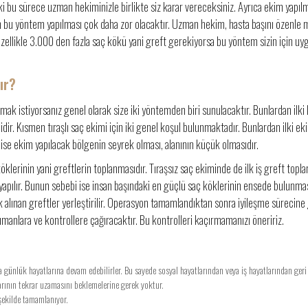
 ki bu sürece uzman hekiminizle birlikte siz karar vereceksiniz. Ayrıca ekim yapıl
 bu yöntem yapılması çok daha zor olacaktır. Uzman hekim, hasta başını özenle
Özellikle 3.000 den fazla saç kökü yani greft gerekiyorsa bu yöntem sizin için uy
ır?
ak istiyorsanız genel olarak size iki yöntemden biri sunulacaktır. Bunlardan ilki
imidir. Kısmen tıraşlı saç ekimi için iki genel koşul bulunmaktadır. Bunlardan ilki e
 ise ekim yapılacak bölgenin seyrek olması, alanının küçük olmasıdır.
lerinin yani greftlerin toplanmasıdır. Tıraşsız saç ekiminde de ilk iş greft topla
pılır. Bunun sebebi ise insan başındaki en güçlü saç köklerinin ensede bulunmas
k alınan greftler yerleştirilir. Operasyon tamamlandıktan sonra iyileşme sürecine
nsumanlara ve kontrollere çağıracaktır. Bu kontrolleri kaçırmamanızı öneririz.
 günlük hayatlarına devam edebilirler. Bu sayede sosyal hayatlarından veya iş hayatlarından geri
larının tekrar uzamasını beklemelerine gerek yoktur.
 şekilde tamamlanıyor.