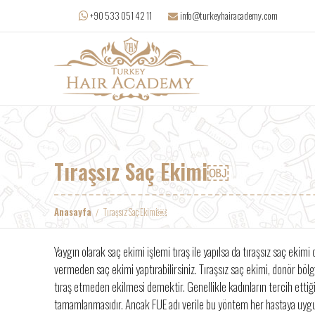
info@turkeyhairacademy.com
+90 533 051 42 11
Tıraşsız Saç Ekimi￼
Anasayfa
Tıraşsız Saç Ekimi￼
Yaygın olarak saç ekimi işlemi tıraş ile yapılsa da tıraşsız saç eki
vermeden saç ekimi yaptırabilirsiniz. Tıraşsız saç ekimi, donör bölg
tıraş etmeden ekilmesi demektir. Genellikle kadınların tercih et
tamamlanmasıdır. Ancak FUE adı verile bu yöntem her hastaya uygun