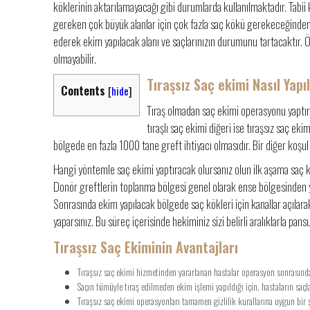
köklerinin aktarılamayacağı gibi durumlarda kullanılmaktadır. Tabii
gereken çok büyük alanlar için çok fazla saç kökü gerekeceğinden
ederek ekim yapılacak alanı ve saçlarınızın durumunu tartacaktır. 
olmayabilir.
Tıraşsız Saç ekimi Nasıl Yapıl
Contents
[
hide
]
Tıraş olmadan saç ekimi operasyonu yaptırm
tıraşlı saç ekimi diğeri ise tıraşsız saç ek
bölgede en fazla 1000 tane greft ihtiyacı olmasıdır. Bir diğer koşul
Hangi yöntemle saç ekimi yaptıracak olursanız olun ilk aşama saç kök
Donör greftlerin toplanma bölgesi genel olarak ense bölgesinden ya
Sonrasında ekim yapılacak bölgede saç kökleri için kanallar açılara
yaparsınız. Bu süreç içerisinde hekiminiz sizi belirli aralıklarla pa
Tıraşsız Saç Ekiminin Avantajları
Tıraşsız saç ekimi hizmetinden yararlanan hastalar operasyon sonrasında
Saçın tümüyle tıraş edilmeden ekim işlemi yapıldığı için, hastaların saç
Tıraşsız saç ekimi operasyonları tamamen gizlilik kurallarına uygun bir