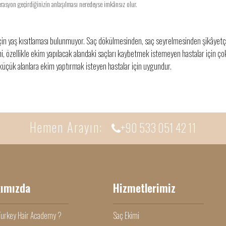
rasyon geçirdiğinizin anlaşılması neredeyse imkânsız olur.
için yaş kısıtlaması bulunmuyor. Saç dökülmesinden, saç seyrelmesinden şikâyetçi
mi, özellikle ekim yapılacak alandaki saçları kaybetmek istemeyen hastalar için çok 
 küçük alanlara ekim yaptırmak isteyen hastalar için uygundur.
Hemen Arayın:
+90 533 051 42 11
ımızda
Hizmetlerimiz
urkey Hair Academy ?
Saç Ekimi