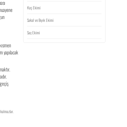
ması
Kaş Ekimi
 muayene
gun
Sakal ve Bıyık Ekimi
Saç Ekimi
 kısmen
kim yapılacak
maktır.
ıdır.
 geçiş
 kalmazlar.