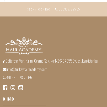
звони сейчас:
+90 539 778 25 65
Defterdar Mah. Kırımı Çeşme Sok. No:1-2:6 34055 Eyüpsultan/İstanbul
info@turkeyhairacademy.com
+90 539 778 25 65
о нас