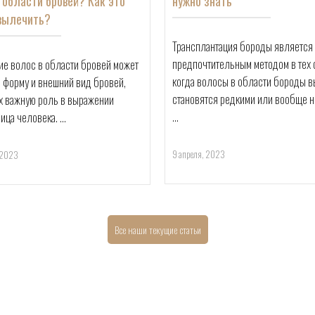
 области бровей? Как это 
нужно знать
вылечить?
Трансплантация бороды является 
предпочтительным методом в тех с
е волос в области бровей может 
когда волосы в области бороды вы
 форму и внешний вид бровей, 
становятся редкими или вообще не 
 важную роль в выражении 
...
ица человека. ...
9 апреля, 2023
 2023
Все наши текущие статьи