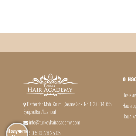
о на
Почему
Defterdar Mah. Kırımı Çeşme Sok. No:1-2:6 34055
Наши в
Eyüpsultan/İstanbul
Наша к
info@turkeyhairacademy.com
Получить
+90 539 778 25 65