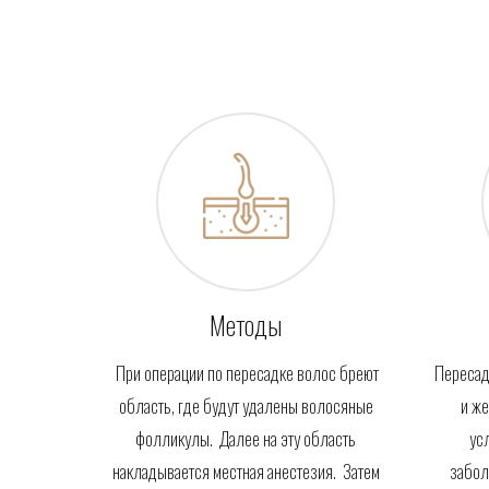
Методы
При операции по пересадке волос бреют
Пересад
область, где будут удалены волосяные
и же
фолликулы. Далее на эту область
ус
накладывается местная анестезия. Затем
забол