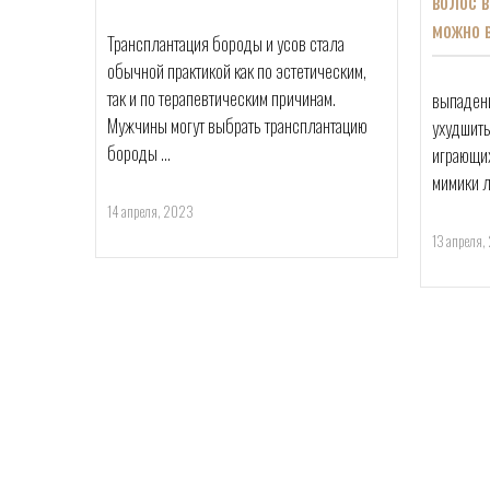
волос в
можно 
Трансплантация бороды и усов стала 
обычной практикой как по эстетическим, 
так и по терапевтическим причинам. 
выпадени
Мужчины могут выбрать трансплантацию 
ухудшить
бороды ...
играющих
мимики л
14 апреля, 2023
13 апреля,