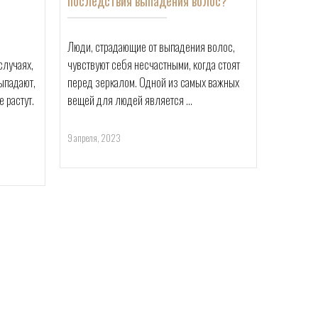
последствия выпадения волос?
работа
Люди, страдающие от выпадения волос, 
Независим
лучаях, 
чувствуют себя несчастными, когда стоят 
женщина,
падают, 
перед зеркалом. Одной из самых важных 
может ст
растут. 
вещей для людей является ...
проблемо
выпадении
9 апреля, 2023
26 марта, 