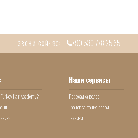
звони сейчас:
+90 539 778 25 65
с
Наши сервисы
 Turkey Hair Academy?
Пересадка волос
рачи
Трансплантация бороды
линика
техники